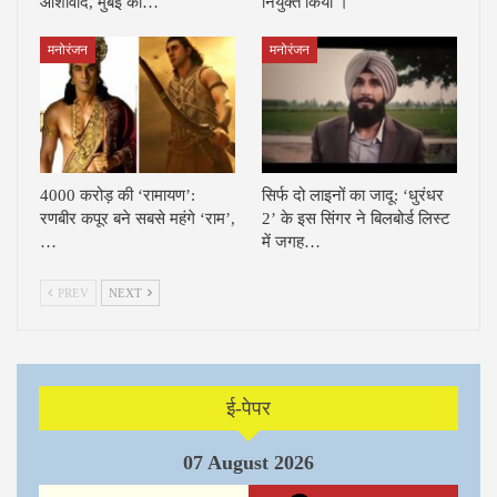
आशीर्वाद, मुंबई का…
नियुक्त किया ।
मनोरंजन
मनोरंजन
4000 करोड़ की ‘रामायण’:
सिर्फ दो लाइनों का जादू: ‘धुरंधर
रणबीर कपूर बने सबसे महंगे ‘राम’,
2’ के इस सिंगर ने बिलबोर्ड लिस्ट
…
में जगह…
PREV
NEXT
ई-पेपर
07 August 2026