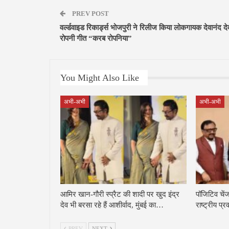
PREV POST
वर्ल्डवाइड रिकार्ड्स भोजपुरी ने रिलीज किया लोकगायक देवानंद द
रोपनी गीत “करब रोपनिया”
You Might Also Like
अभी-अभी
अभी-अभी
आमिर खान-गौरी स्प्रैट की शादी पर खुद इंद्र
पॉजिटिव चें
देव भी बरसा रहे हैं आशीर्वाद, मुंबई का…
राष्ट्रीय प्
PREV
NEXT