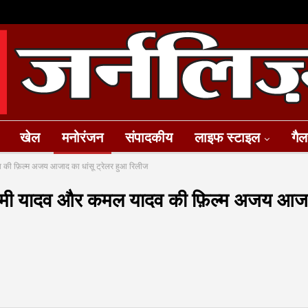
खेल
मनोरंजन
संपादकीय
लाइफ स्टाइल
गैल
दव की फ़िल्म अजय आजाद का धांसू ट्रेलर हुआ रिलीज
द प्रेमी यादव और कमल यादव की फ़िल्म अजय आज