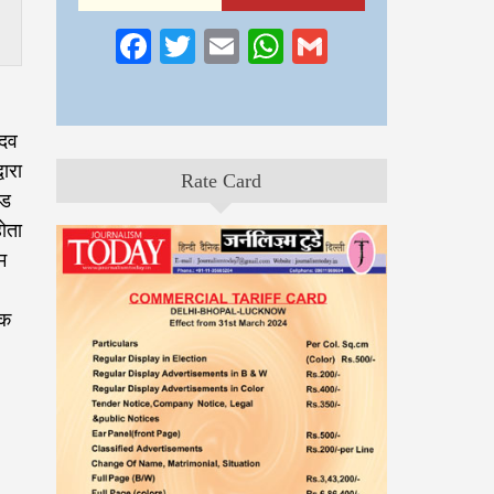
Facebook
Twitter
Email
WhatsApp
Gmail
ादव
ारा
Rate Card
्ड
होता
म
एक