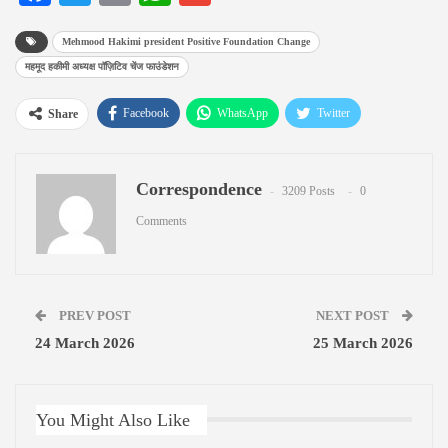
Mehmood Hakimi president Positive Foundation Change
महमूद हकीमी अध्यक्ष पॉज़िटिव चेंज फाउंडेशन
Facebook
WhatsApp
Twitter
Share
Google+
ReddIt
Pinterest
Correspondence
Email
3209 Posts
0
Comments
PREV POST
NEXT POST
24 March 2026
25 March 2026
You Might Also Like