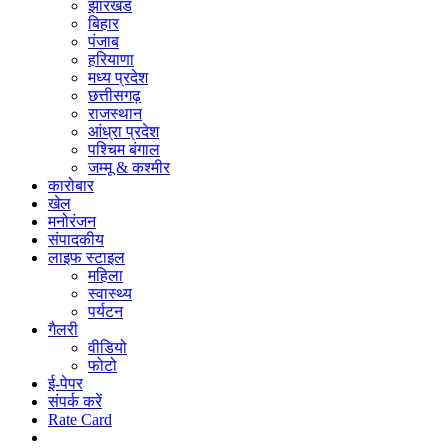
झारखंड
बिहार
पंजाब
हरियाणा
मध्य प्रदेश
छत्तीसगढ़
राजस्थान
आंध्रा प्रदेश
पश्चिम बंगाल
जम्मू & कश्मीर
कारोबार
खेल
मनोरंजन
संपादकीय
लाइफ स्टाइल
महिला
स्वास्थ्य
पर्यटन
गैलरी
वीडियो
फोटो
ई-पेपर
संपर्क करें
Rate Card