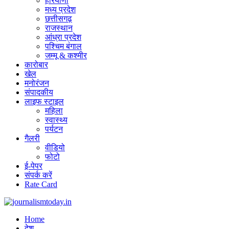
हरियाणा
मध्य प्रदेश
छत्तीसगढ़
राजस्थान
आंध्रा प्रदेश
पश्चिम बंगाल
जम्मू & कश्मीर
कारोबार
खेल
मनोरंजन
संपादकीय
लाइफ स्टाइल
महिला
स्वास्थ्य
पर्यटन
गैलरी
वीडियो
फोटो
ई-पेपर
संपर्क करें
Rate Card
Home
देश