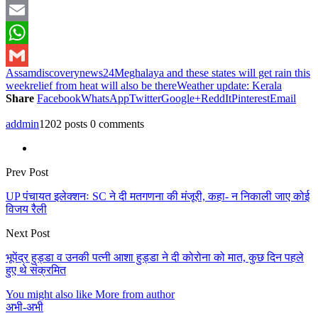
Twitter
Email
WhatsApp
Assam
discoverynews24
Meghalaya and these states will get rain this
Gmail
week
relief from heat will also be there
Weather update: Kerala
Share
Facebook
WhatsApp
Twitter
Google+
ReddIt
Pinterest
Email
addmin
1202 posts
0 comments
Prev Post
UP पंचायत इलेक्शनः SC ने दी मतगणना की मंजूरी, कहा- न निकाली जाए कोई
विजय रैली
Next Post
भूपेंद्र हुड्डा व उनकी पत्नी आशा हुड्डा ने दी कोरोना को मात, कुछ दिन पहले
हुए थे संक्रमित
You might also like
More from author
अभी-अभी