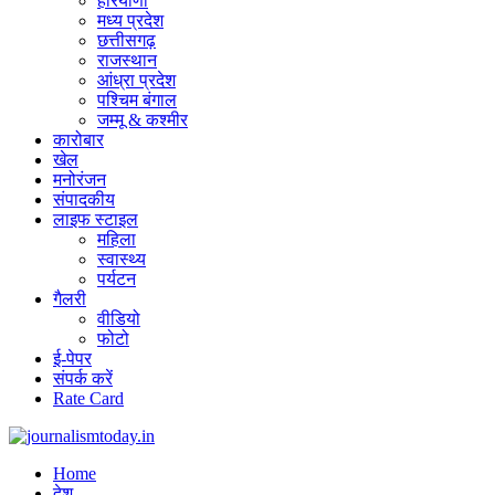
हरियाणा
मध्य प्रदेश
छत्तीसगढ़
राजस्थान
आंध्रा प्रदेश
पश्चिम बंगाल
जम्मू & कश्मीर
कारोबार
खेल
मनोरंजन
संपादकीय
लाइफ स्टाइल
महिला
स्वास्थ्य
पर्यटन
गैलरी
वीडियो
फोटो
ई-पेपर
संपर्क करें
Rate Card
Home
देश