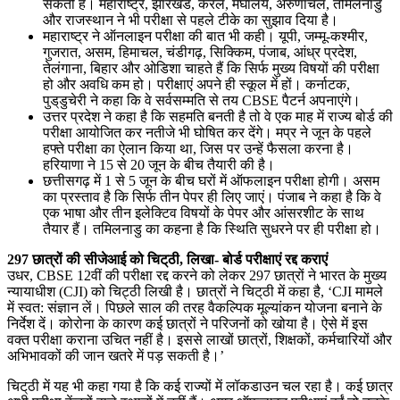
सकती है। महाराष्ट्र, झारखंड, केरल, मेघालय, अरुणाचल, तमिलनाडु
और राजस्थान ने भी परीक्षा से पहले टीके का सुझाव दिया है।
महाराष्ट्र ने ऑनलाइन परीक्षा की बात भी कही। यूपी, जम्मू-कश्मीर,
गुजरात, असम, हिमाचल, चंडीगढ़, सिक्किम, पंजाब, आंध्र प्रदेश,
तेलंगाना, बिहार और ओडिशा चाहते हैं कि सिर्फ मुख्य विषयों की परीक्षा
हो और अवधि कम हो। परीक्षाएं अपने ही स्कूल में हों। कर्नाटक,
पुड्‌डुचेरी ने कहा कि वे सर्वसम्मति से तय CBSE पैटर्न अपनाएंगे।
उत्तर प्रदेश ने कहा है कि सहमति बनती है तो वे एक माह में राज्य बोर्ड की
परीक्षा आयोजित कर नतीजे भी घोषित कर देंगे। मप्र ने जून के पहले
हफ्ते परीक्षा का ऐलान किया था, जिस पर उन्हें फैसला करना है।
हरियाणा ने 15 से 20 जून के बीच तैयारी की है।
छत्तीसगढ़ में 1 से 5 जून के बीच घरों में ऑफलाइन परीक्षा होगी। असम
का प्रस्ताव है कि सिर्फ तीन पेपर ही लिए जाएं। पंजाब ने कहा है कि वे
एक भाषा और तीन इलेक्टिव विषयों के पेपर और आंसरशीट के साथ
तैयार हैं। तमिलनाडु का कहना है कि स्थिति सुधरने पर ही परीक्षा हो।
297 छात्रों की सीजेआई को चिट्‌ठी, लिखा- बोर्ड परीक्षाएं रद्द कराएं
उधर, CBSE 12वीं की परीक्षा रद्द करने को लेकर 297 छात्रों ने भारत के मुख्य
न्यायाधीश (CJI) को चिट्ठी लिखी है। छात्रों ने चिट्‌ठी में कहा है, ‘CJI मामले
में स्वत: संज्ञान लें। पिछले साल की तरह वैकल्पिक मूल्यांकन योजना बनाने के
निर्देश दें। कोरोना के कारण कई छात्रों ने परिजनों को खोया है। ऐसे में इस
वक्त परीक्षा कराना उचित नहीं है। इससे लाखों छात्रों, शिक्षकों, कर्मचारियों और
अभिभावकों की जान खतरे में पड़ सकती है।’
चिट्‌ठी में यह भी कहा गया है कि कई राज्यों में लॉकडाउन चल रहा है। कई छात्र