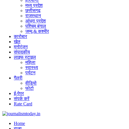
हरियाणा
मध्य प्रदेश
छत्तीसगढ़
राजस्थान
आंध्रा प्रदेश
पश्चिम बंगाल
जम्मू & कश्मीर
कारोबार
खेल
मनोरंजन
संपादकीय
लाइफ स्टाइल
महिला
स्वास्थ्य
पर्यटन
गैलरी
वीडियो
फोटो
ई-पेपर
संपर्क करें
Rate Card
Home
राज्य