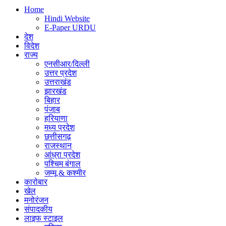
Home
Hindi Website
E-Paper URDU
देश
विदेश
राज्य
एनसीआर/दिल्ली
उत्तर प्रदेश
उत्तराखंड
झारखंड
बिहार
पंजाब
हरियाणा
मध्य प्रदेश
छत्तीसगढ़
राजस्थान
आंध्रा प्रदेश
पश्चिम बंगाल
जम्मू & कश्मीर
कारोबार
खेल
मनोरंजन
संपादकीय
लाइफ स्टाइल