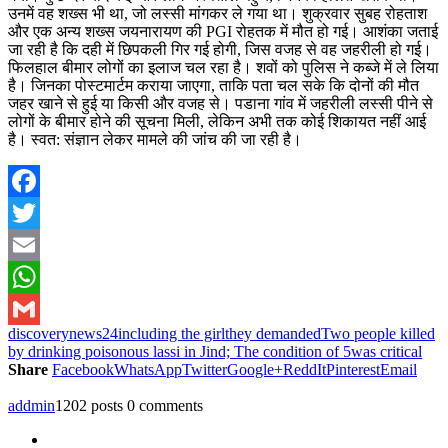
उनमें वह शख्स भी था, जो लस्सी मांगकर ले गया था। शुक्रवार सुबह रोहताश
और एक अन्य शख्स जयनारायण की PGI रोहतक में मौत हो गई। आशंका जताई
जा रही है कि दही में छिपकली गिर गई होगी, जिस वजह से वह जहरीली हो गई।
फिलहाल बीमार लोगों का इलाज चल रहा है। शवों को पुलिस ने कब्जे में ले लिया
है। जिनका पोस्टमार्टम कराया जाएगा, ताकि पता चल सके कि दोनों की मौत
जहर खाने से हुई या किसी और वजह से। पडाना गांव में जहरीली लस्सी पीने से
लोगों के बीमार होने की सूचना मिली, लेकिन अभी तक कोई शिकायत नहीं आई
है। स्वत: संज्ञान लेकर मामले की जांच की जा रही है।
Facebook
Twitter
Email
WhatsApp
discoverynews24
including the girl
they demanded
Two people killed
Gmail
by drinking poisonous lassi in Jind; The condition of 5
was critical
Share
Facebook
WhatsApp
Twitter
Google+
ReddIt
Pinterest
Email
addmin
1202 posts
0 comments