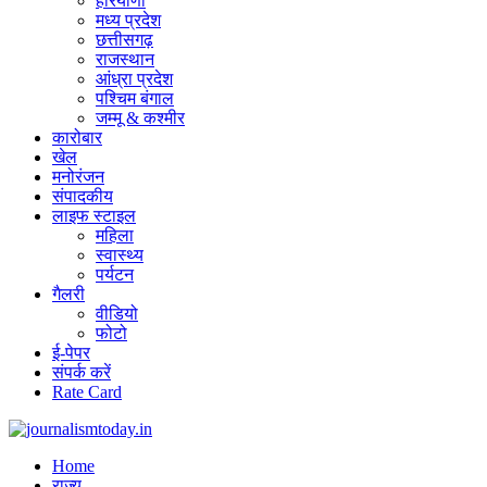
हरियाणा
मध्य प्रदेश
छत्तीसगढ़
राजस्थान
आंध्रा प्रदेश
पश्चिम बंगाल
जम्मू & कश्मीर
कारोबार
खेल
मनोरंजन
संपादकीय
लाइफ स्टाइल
महिला
स्वास्थ्य
पर्यटन
गैलरी
वीडियो
फोटो
ई-पेपर
संपर्क करें
Rate Card
Home
राज्य