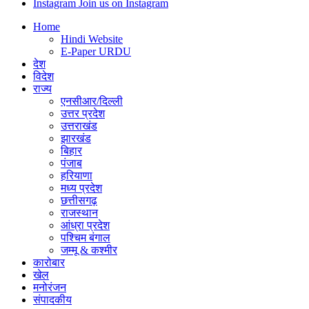
Instagram
Join us on Instagram
Home
Hindi Website
E-Paper URDU
देश
विदेश
राज्य
एनसीआर/दिल्ली
उत्तर प्रदेश
उत्तराखंड
झारखंड
बिहार
पंजाब
हरियाणा
मध्य प्रदेश
छत्तीसगढ़
राजस्थान
आंध्रा प्रदेश
पश्चिम बंगाल
जम्मू & कश्मीर
कारोबार
खेल
मनोरंजन
संपादकीय