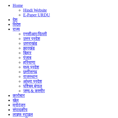
Home
Hindi Website
E-Paper URDU
देश
विदेश
राज्य
एनसीआर/दिल्ली
उत्तर प्रदेश
उत्तराखंड
झारखंड
बिहार
पंजाब
हरियाणा
मध्य प्रदेश
छत्तीसगढ़
राजस्थान
आंध्रा प्रदेश
पश्चिम बंगाल
जम्मू & कश्मीर
कारोबार
खेल
मनोरंजन
संपादकीय
लाइफ स्टाइल