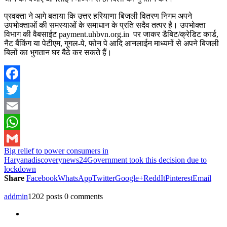
प्रवक्ता ने आगे बताया कि उत्तर हरियाणा बिजली वितरण निगम अपने
उपभोक्ताओं की समस्याओं के समाधान के प्रति सदैव तत्पर है। उपभोक्ता
विभाग की वैबसाईट payment.uhbvn.org.in पर जाकर डैबिट/क्रेडिट कार्ड,
नैट बैंकिंग या पेटीएम, गुगल-पे, फोन पे आदि आनलाईन माध्यमों से अपने बिजली
बिलों का भुगतान घर बैठे कर सकते हैं।
Facebook
Twitter
Email
WhatsApp
Big relief to power consumers in
Gmail
Haryana
discoverynews24
Government took this decision due to
lockdown
Share
Facebook
WhatsApp
Twitter
Google+
ReddIt
Pinterest
Email
addmin
1202 posts
0 comments