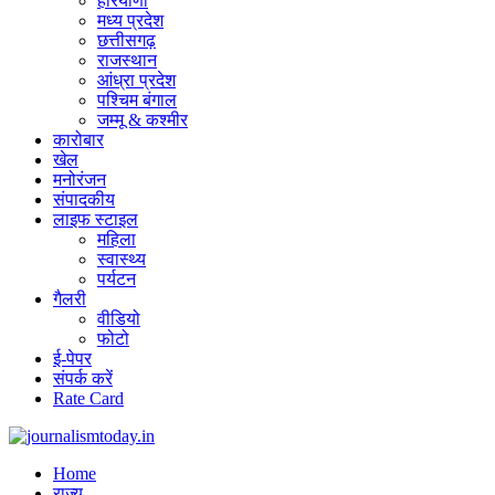
हरियाणा
मध्य प्रदेश
छत्तीसगढ़
राजस्थान
आंध्रा प्रदेश
पश्चिम बंगाल
जम्मू & कश्मीर
कारोबार
खेल
मनोरंजन
संपादकीय
लाइफ स्टाइल
महिला
स्वास्थ्य
पर्यटन
गैलरी
वीडियो
फोटो
ई-पेपर
संपर्क करें
Rate Card
Home
राज्य